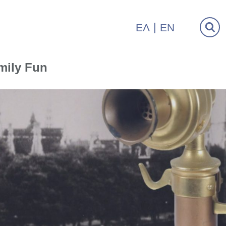
ΕΛ
EN
mily Fun