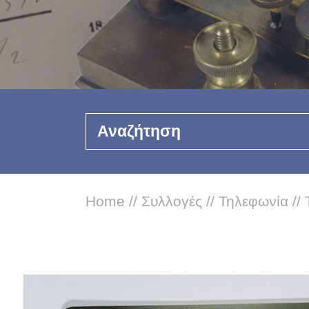
Αναζήτηση
Home
//
Συλλογές
//
Τηλεφωνία
//