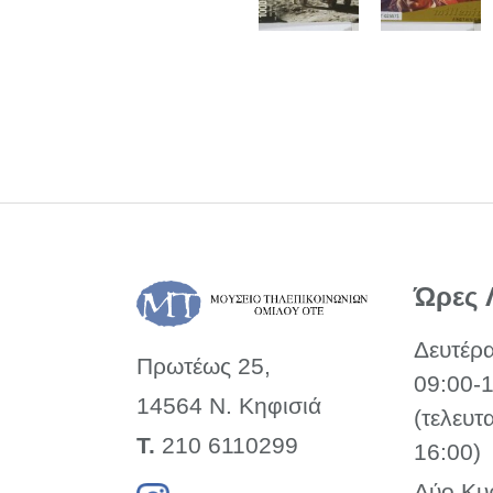
Ώρες 
Δευτέρ
Πρωτέως 25,
09:00-
14564 Ν. Κηφισιά
(τελευτ
Τ.
210 6110299
16:00)
Δύο Κυ