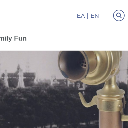
ΕΛ
EN
mily Fun