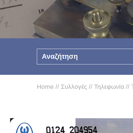
Αναζήτηση
Home
//
Συλλογές
//
Τηλεφωνία
//