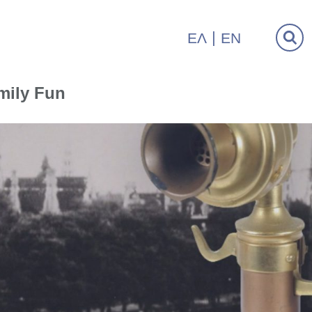
ΕΛ
EN
mily Fun