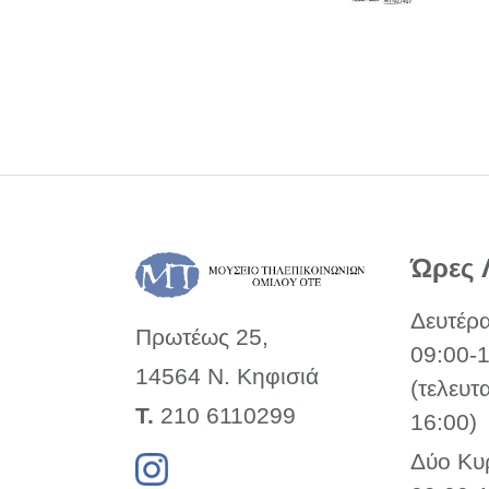
Ώρες 
Δευτέρ
Πρωτέως 25,
09:00-
14564 Ν. Κηφισιά
(τελευτ
Τ.
210 6110299
16:00)
Δύο Κυ