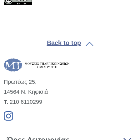
Back to top
Πρωτέως 25,
14564 Ν. Κηφισιά
Τ.
210 6110299
Ώρες Λειτουργίας