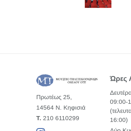
Ώρες 
Δευτέρ
Πρωτέως 25,
09:00-
14564 Ν. Κηφισιά
(τελευτ
Τ.
210 6110299
16:00)
Δύο Κυ