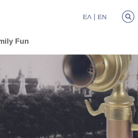
ΕΛ
EN
mily Fun