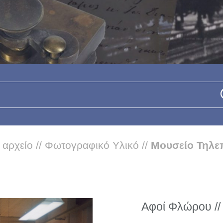
 αρχείο
//
Φωτογραφικό Υλικό
//
Μουσείο Τηλε
Αφοί Φλώρου //