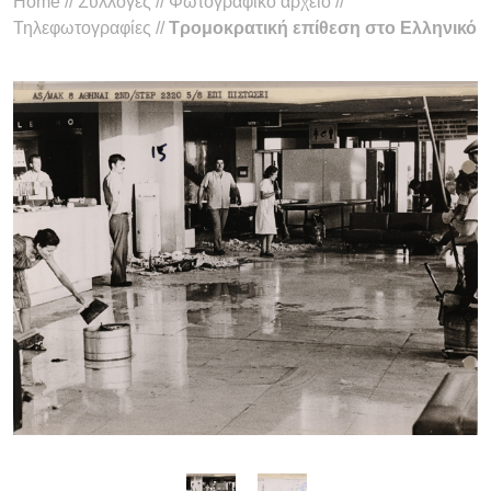
Home
//
Συλλογές
//
Φωτογραφικό αρχείο
//
Τηλεφωτογραφίες
//
Τρομοκρατική επίθεση στο Ελληνικό