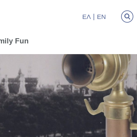
ΕΛ
EN
mily Fun