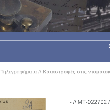
/
Τηλεγραφήματα
//
Καταστροφές στις ντοματο
- // ΜΤ-022792 