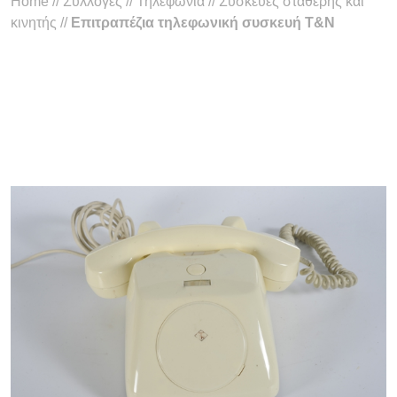
Home
//
Συλλογές
//
Τηλεφωνία
//
Συσκευές σταθερής και
κινητής
//
Επιτραπέζια τηλεφωνική συσκευή T&N