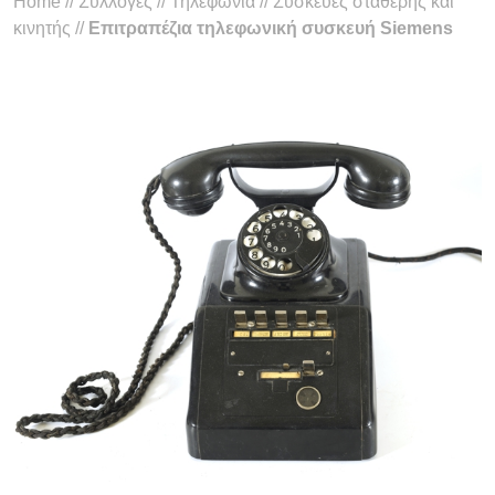
Home
//
Συλλογές
//
Τηλεφωνία
//
Συσκευές σταθερής και
κινητής
//
Επιτραπέζια τηλεφωνική συσκευή Siemens