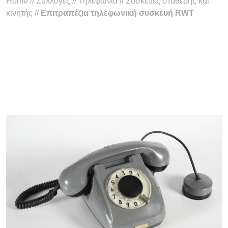
Home
//
Συλλογές
//
Τηλεφωνία
//
Συσκευές σταθερής και
κινητής
//
Επιτραπέζια τηλεφωνική συσκευή RWT