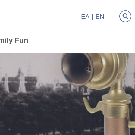
ΕΛ
EN
mily Fun