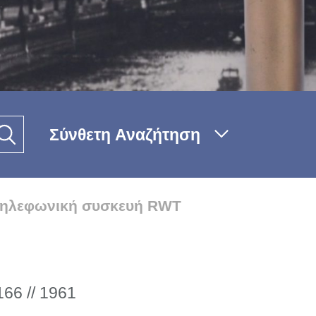
Σύνθετη Αναζήτηση
 τηλεφωνική συσκευή RWT
66 // 1961