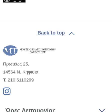
Back to top
Πρωτέως 25,
14564 Ν. Κηφισιά
Τ.
210 6110299
Ώρες Λειτουργίας