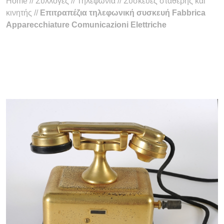
Home
//
Συλλογές
//
Τηλεφωνία
//
Συσκευές σταθερής και
κινητής
//
Επιτραπέζια τηλεφωνική συσκευή Fabbrica
Apparecchiature Comunicazioni Elettriche