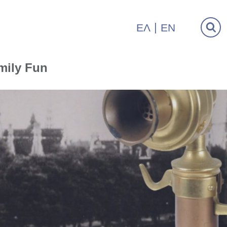
ΕΛ
EN
mily Fun