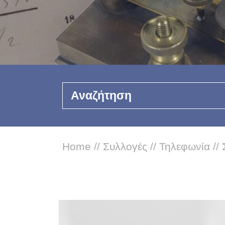
Αναζήτηση
Home
//
Συλλογές
//
Τηλεφωνία
//