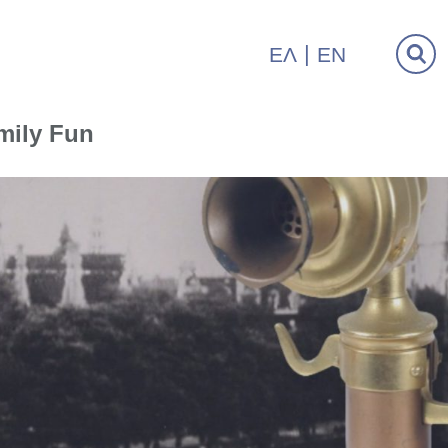
ΕΛ
EN
mily Fun