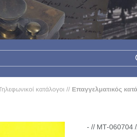
Τηλεφωνικοί κατάλογοι
//
Επαγγελματικός κατ
- // ΜΤ-060704 