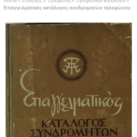
Home
//
Συλλογές
//
Τηλεφωνία
//
Τηλεφωνικοί κατάλογοι
//
Επαγγελματικός κατάλογος συνδρομητών τηλεφώνου