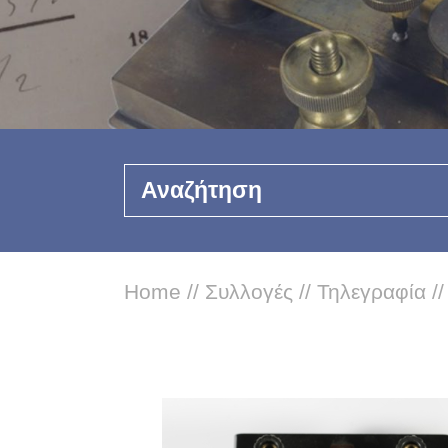
Αναζήτηση
Home
//
Συλλογές
//
Τηλεγραφία
/