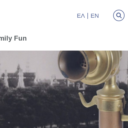
ΕΛ
EN
mily Fun