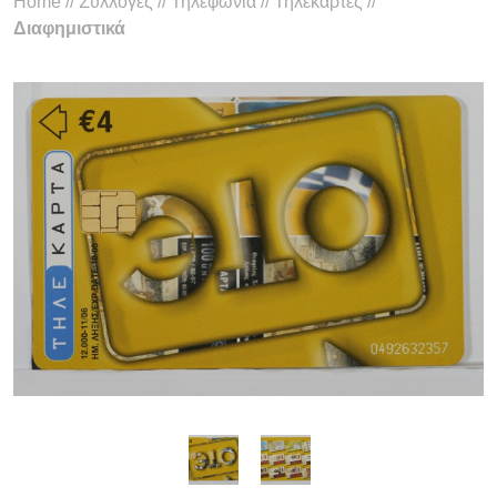
Home
//
Συλλογές
//
Τηλεφωνία
//
Τηλεκάρτες
//
Διαφημιστικά