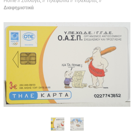
Home
//
Συλλογές
//
Τηλεφωνία
//
Τηλεκάρτες
//
Διαφημιστικά