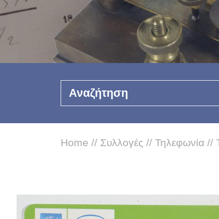
Αναζήτηση
Home
//
Συλλογές
//
Τηλεφωνία
//