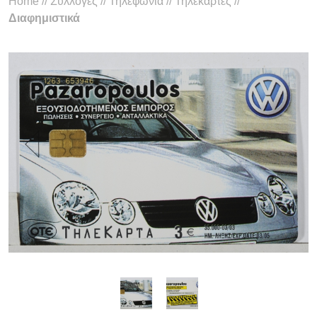
Home
//
Συλλογές
//
Τηλεφωνία
//
Τηλεκάρτες
//
Διαφημιστικά