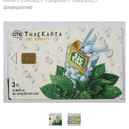
Home
//
Συλλογές
//
Τηλεφωνία
//
Τηλεκάρτες
//
Διαφημιστικά