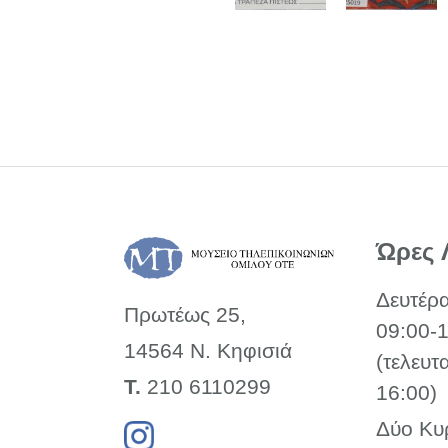
Ώρες 
Δευτέρ
Πρωτέως 25,
09:00-
14564 Ν. Κηφισιά
(τελευτ
Τ.
210 6110299
16:00)
Δύο Κυ