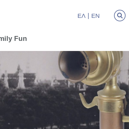
ΕΛ
EN
mily Fun