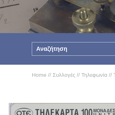
Αναζήτηση
Home
//
Συλλογές
//
Τηλεφωνία
//