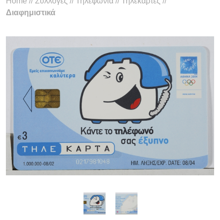
Home
//
Συλλογές
//
Τηλεφωνία
//
Τηλεκάρτες
//
Διαφημιστικά