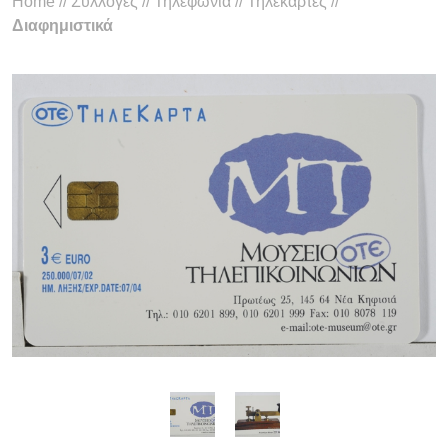
Home
//
Συλλογές
//
Τηλεφωνία
//
Τηλεκάρτες
//
Διαφημιστικά