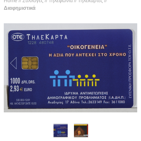
Home
//
Συλλογές
//
Τηλεφωνία
//
Τηλεκάρτες
//
Διαφημιστικά