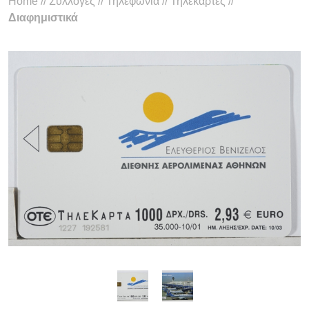
Home
//
Συλλογές
//
Τηλεφωνία
//
Τηλεκάρτες
//
Διαφημιστικά