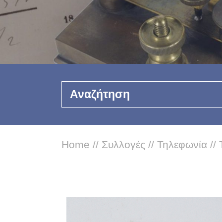
Αναζήτηση
Home
//
Συλλογές
//
Τηλεφωνία
//