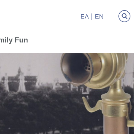
ΕΛ
EN
mily Fun