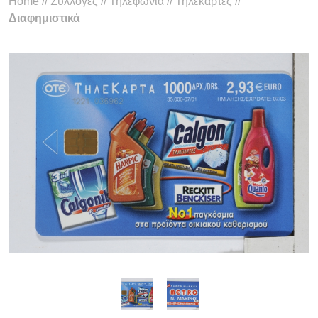
Home
//
Συλλογές
//
Τηλεφωνία
//
Τηλεκάρτες
//
Διαφημιστικά