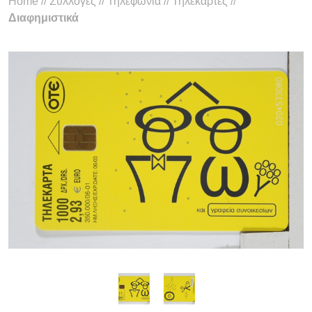
Home
//
Συλλογές
//
Τηλεφωνία
//
Τηλεκάρτες
//
Διαφημιστικά