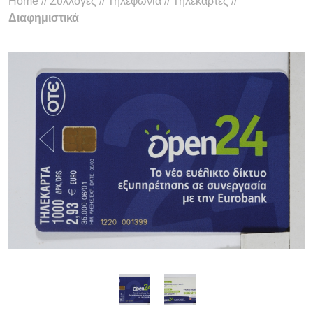
Home
//
Συλλογές
//
Τηλεφωνία
//
Τηλεκάρτες
//
Διαφημιστικά