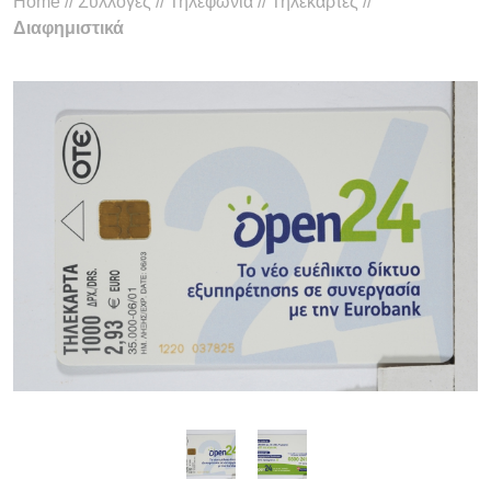
Home
//
Συλλογές
//
Τηλεφωνία
//
Τηλεκάρτες
//
Διαφημιστικά