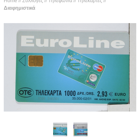
Home
//
Συλλογές
//
Τηλεφωνία
//
Τηλεκάρτες
//
Διαφημιστικά