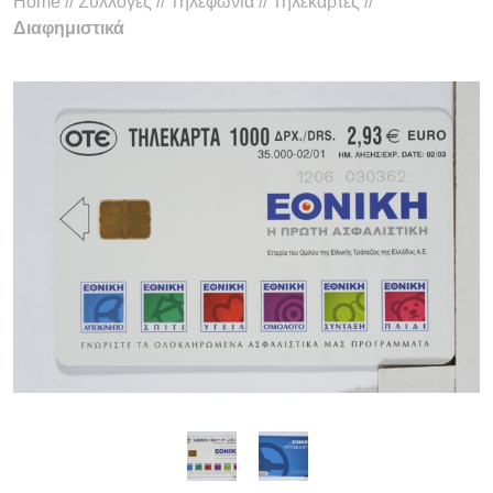
Home
//
Συλλογές
//
Τηλεφωνία
//
Τηλεκάρτες
//
Διαφημιστικά