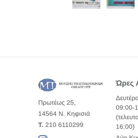
Ώρες 
Δευτέρ
Πρωτέως 25,
09:00-
14564 Ν. Κηφισιά
(τελευτ
Τ.
210 6110299
16:00)
Δύο Κυ