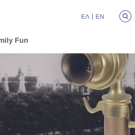
ΕΛ
EN
mily Fun