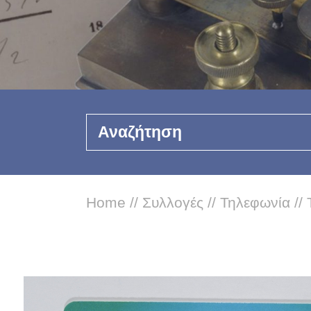
Αναζήτηση
Home
//
Συλλογές
//
Τηλεφωνία
//