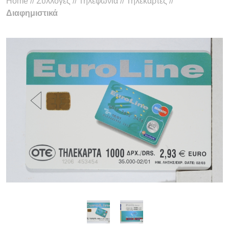
Home
//
Συλλογές
//
Τηλεφωνία
//
Τηλεκάρτες
//
Διαφημιστικά