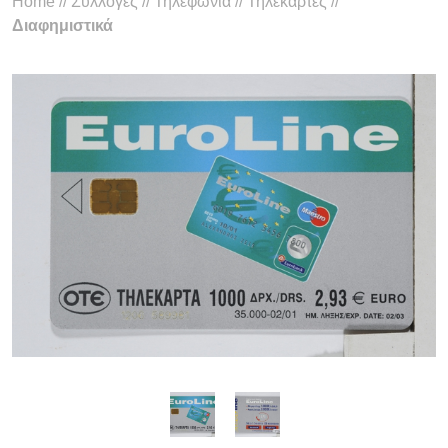
Home
//
Συλλογές
//
Τηλεφωνία
//
Τηλεκάρτες
//
Διαφημιστικά