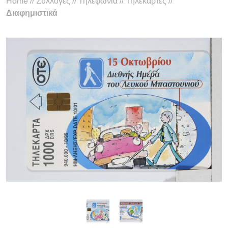
Home
//
Συλλογές
//
Τηλεφωνία
//
Τηλεκάρτες
//
Διαφημιστικά