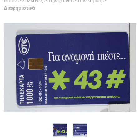
Home
//
Συλλογές
//
Τηλεφωνία
//
Τηλεκάρτες
//
Διαφημιστικά