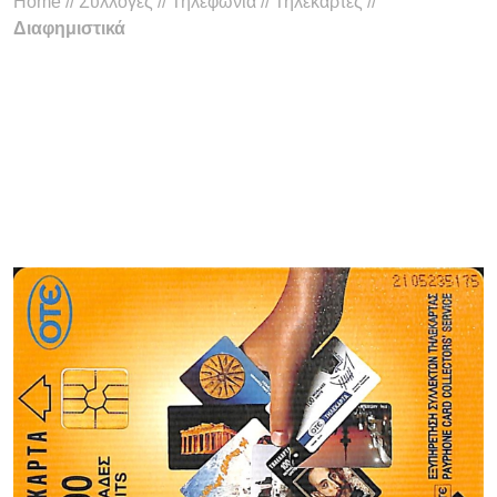
Home
//
Συλλογές
//
Τηλεφωνία
//
Τηλεκάρτες
//
Διαφημιστικά