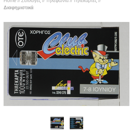
Home
//
Συλλογές
//
Τηλεφωνία
//
Τηλεκάρτες
//
Διαφημιστικά