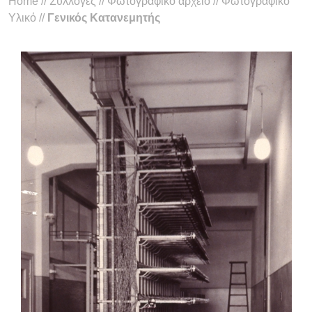
Home
//
Συλλογές
//
Φωτογραφικό αρχείο
//
Φωτογραφικό
Υλικό
//
Γενικός Kατανεμητής