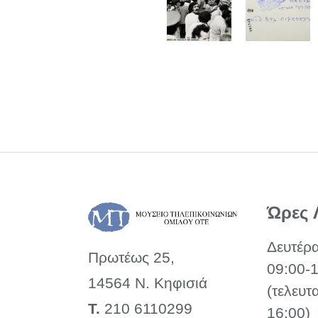
Ώρες 
Δευτέρ
Πρωτέως 25,
09:00-
14564 Ν. Κηφισιά
(τελευτ
Τ.
210 6110299
16:00)