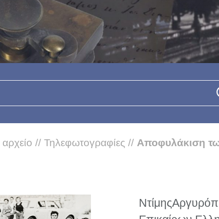
 αρχείο
//
Τηλεφωτογραφίες
//
Αποφυλάκιση τω
ΝτίμηςΑργυρόπ