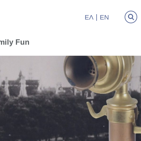
ΕΛ
EN
mily Fun