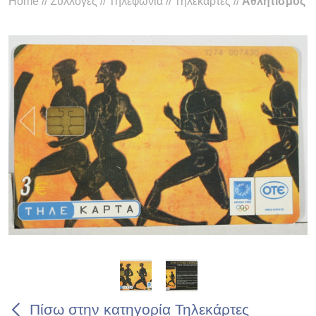
Home
//
Συλλογές
//
Τηλεφωνία
//
Τηλεκάρτες
//
Αθλητισμός
Πίσω στην κατηγορία Τηλεκάρτες