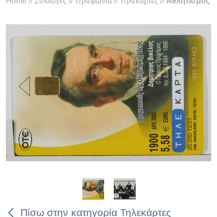
Home
//
Συλλογές
//
Τηλεφωνία
//
Τηλεκάρτες
//
Αθλητισμός
Πίσω στην κατηγορία Τηλεκάρτες