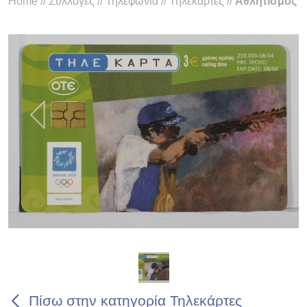
Home
//
Συλλογές
//
Τηλεφωνία
//
Τηλεκάρτες
//
Αθλητισμός
Πίσω στην κατηγορία Τηλεκάρτες