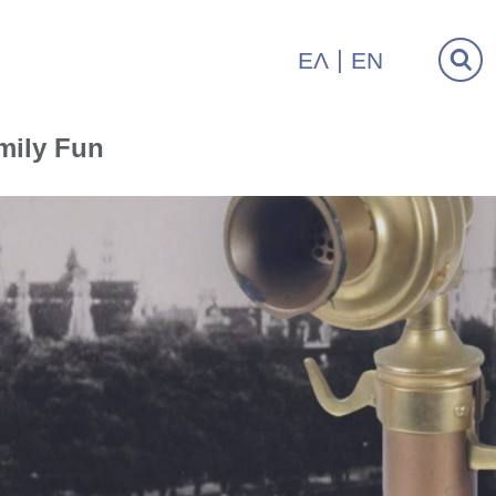
ΕΛ
EN
mily Fun