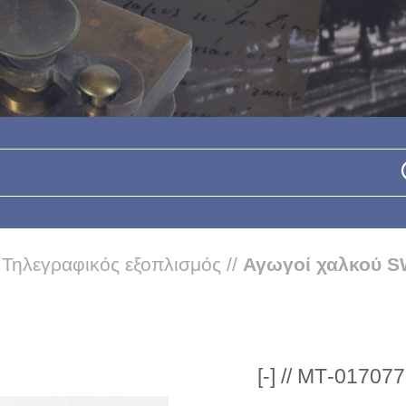
/
Τηλεγραφικός εξοπλισμός
//
Αγωγοί χαλκού 
[-] // ΜΤ-017077