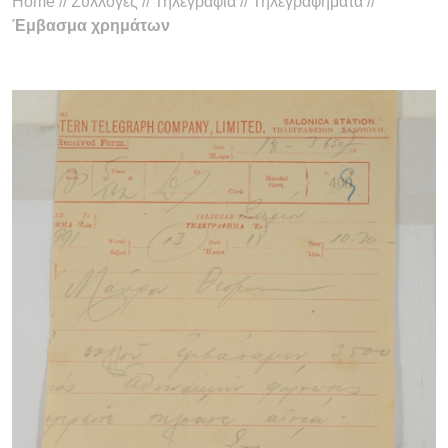
Home
//
Συλλογές
//
Τηλεγραφία
//
Τηλεγραφήματα
//
Έμβασμα χρημάτων